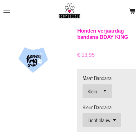
Ga
direct
naar
de
Honden verjaardag
bandana BDAY KING
hoofdinhoud
€ 13,95
Maat Bandana
Kleur Bandana