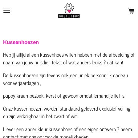
Ga
direct
naar
de
hoofdinhoud
Kussenhoezen
Heb jij altijd al een kussenhoes willen hebben met de afbeelding of
naam van jouw huisdier, tekst of wat anders leuks ? dat kan!
De kussenhoezen zijn tevens ook een uniek persoonlijk cadeau
voor verjaardagen ,
puppy kraambezoek, kerst of gewoon omdat iemand je lief is.
Onze kussenhoezen worden standaard geleverd exclusief vulling
en zijn verkrijgbaar in het zwart of wit.
Liever een ander kleur kussenhoes of een eigen ontwerp ? neem
contact met ons op voor de mogelijkheden.