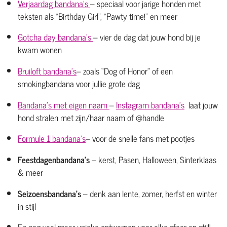
Verjaardag bandana's
– speciaal voor jarige honden met
teksten als “Birthday Girl”, “Pawty time!” en meer
Gotcha day bandana's
– vier de dag dat jouw hond bij je
kwam wonen
Bruiloft bandana's
– zoals “Dog of Honor” of een
smokingbandana voor jullie grote dag
Bandana's met eigen naam
–
Instagram bandana's
laat jouw
hond stralen met zijn/haar naam of @handle
Formule 1 bandana's
– voor de snelle fans met pootjes
Feestdagenbandana’s
– kerst, Pasen, Halloween, Sinterklaas
& meer
Seizoensbandana’s
– denk aan lente, zomer, herfst en winter
in stijl
En nog veel meer unieke ontwerpen voor elke sfeer en stijl!