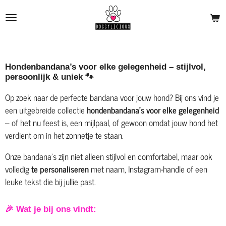
Ga
direct
naar
de
hoofdinhoud
Hondenbandana’s voor elke gelegenheid – stijlvol,
persoonlijk & uniek 🐾
Op zoek naar de perfecte bandana voor jouw hond? Bij ons vind je
een uitgebreide collectie
hondenbandana’s voor elke gelegenheid
– of het nu feest is, een mijlpaal, of gewoon omdat jouw hond het
verdient om in het zonnetje te staan.
Onze bandana’s zijn niet alleen stijlvol en comfortabel, maar ook
volledig
te personaliseren
met naam, Instagram-handle of een
leuke tekst die bij jullie past.
🎉 Wat je bij ons vindt: