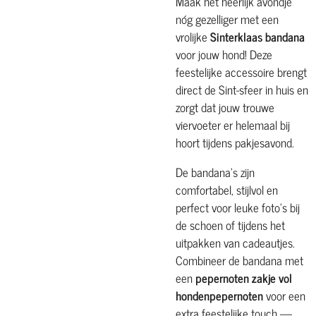
Maak het heerlijk avondje
nóg gezelliger met een
vrolijke
Sinterklaas bandana
voor jouw hond! Deze
feestelijke accessoire brengt
direct de Sint-sfeer in huis en
zorgt dat jouw trouwe
viervoeter er helemaal bij
hoort tijdens pakjesavond.
De bandana’s zijn
comfortabel, stijlvol en
perfect voor leuke foto’s bij
de schoen of tijdens het
uitpakken van cadeautjes.
Combineer de bandana met
een
pepernoten zakje vol
hondenpepernoten
voor een
extra feestelijke touch —