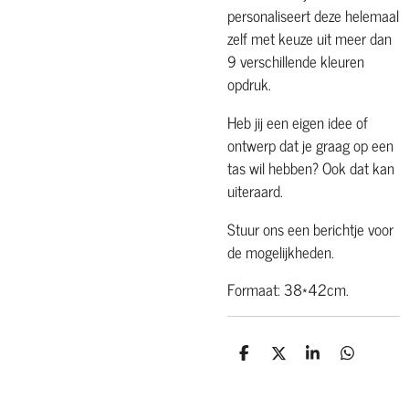
personaliseert deze helemaal
zelf met keuze uit meer dan
9 verschillende kleuren
opdruk.
Heb jij een eigen idee of
ontwerp dat je graag op een
tas wil hebben? Ook dat kan
uiteraard.
Stuur ons een berichtje voor
de mogelijkheden.
Formaat: 38*42cm.
D
D
S
D
e
e
h
e
l
e
a
l
e
l
r
e