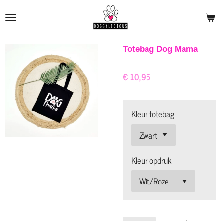
Ga
direct
naar
de
Totebag Dog Mama
hoofdinhoud
€ 10,95
Kleur totebag
Kleur opdruk