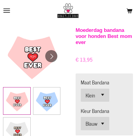
Ga
direct
naar
de
Moederdag bandana
voor honden Best mom
hoofdinhoud
ever
€ 13,95
Maat Bandana
Kleur Bandana