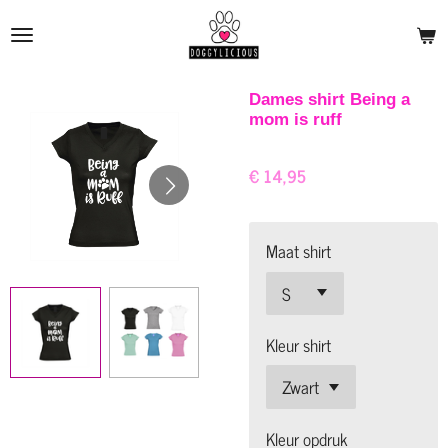
Ga
direct
naar
de
Dames shirt Being a
mom is ruff
hoofdinhoud
€ 14,95
Maat shirt
Kleur shirt
Kleur opdruk