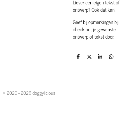
Liever een eigen tekst of
ontwerp? Ook dat kan!
Geef bij opmerkingen bij
check out je gewenste
ontwerp of tekst door.
D
D
S
D
e
e
h
e
l
e
a
l
e
l
r
e
n
e
n
© 2020 - 2026 doggylicious