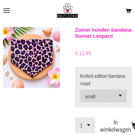
Ga
direct
naar
de
Zomer honden bandana
Sunset Leopard
hoofdinhoud
€ 11,95
limited edition bandana
maat
In
winkelwagen