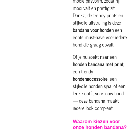
mooie pasvorm, zodat hij
mooi valt én prettig zit.
Dankzij de trendy prints en
stijlvolle uitstraling is deze
bandana voor honden
een
echte must-have voor iedere
hond die graag opvalt.
Of je nu zoekt naar een
honden bandana met print
,
een trendy
hondenaccessoire
, een
stijlvolle honden sjaal of een
leuke outfit voor jouw hond
— deze bandana maakt
iedere look compleet.
Waarom kiezen voor
onze honden bandana?