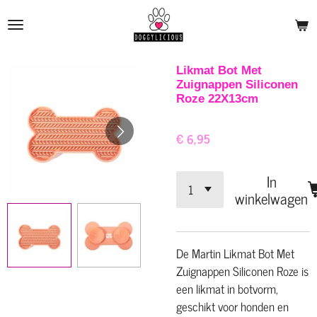
Ga
direct
naar
de
Likmat Bot Met
Zuignappen Siliconen
hoofdinhoud
Roze 22X13cm
€ 6,95
In
winkelwagen
De Martin Likmat Bot Met
Zuignappen Siliconen Roze is
een likmat in botvorm,
geschikt voor honden en