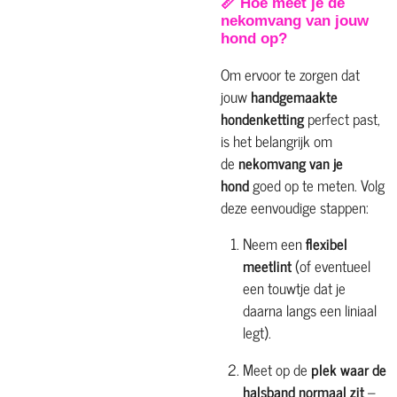
📏 Hoe meet je de
nekomvang van jouw
hond op?
Om ervoor te zorgen dat
jouw
handgemaakte
hondenketting
perfect past,
is het belangrijk om
de
nekomvang van je
hond
goed op te meten. Volg
deze eenvoudige stappen:
Neem een
flexibel
meetlint
(of eventueel
een touwtje dat je
daarna langs een liniaal
legt).
Meet op de
plek waar de
halsband normaal zit
–