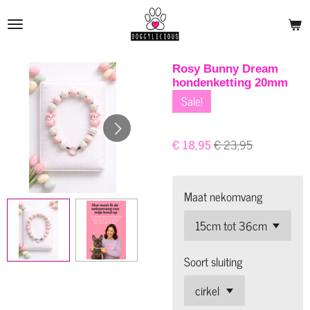
Ga
direct
naar
de
Rosy Bunny Dream
hondenketting 20mm
hoofdinhoud
Sale!
€ 18,95
€ 23,95
Maat nekomvang
Soort sluiting