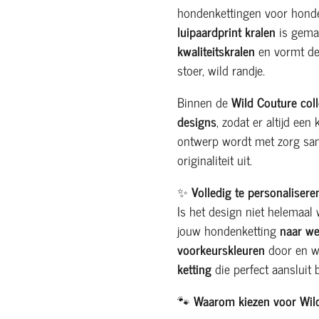
hondenkettingen voor honde
luipaardprint kralen
is gema
kwaliteitskralen
en vormt de 
stoer, wild randje.
Binnen de
Wild Couture coll
designs
, zodat er altijd een
ontwerp wordt met zorg sam
originaliteit uit.
✨
Volledig te personalisere
Is het design niet helemaal
jouw hondenketting
naar we
voorkeurskleuren
door en w
ketting
die perfect aansluit bi
🐾
Waarom kiezen voor Wil