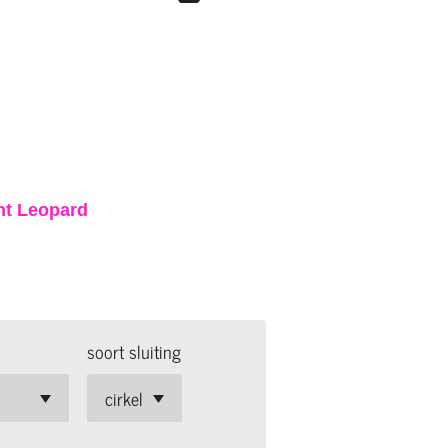
ht Leopard
soort sluiting