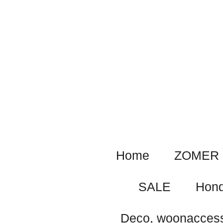
Ga
direct
naar
de
hoofdinhoud
Home
ZOMER 
SALE
Hond
Deco, woonaccess