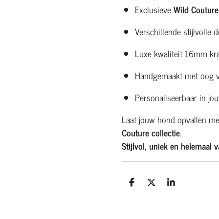
Exclusieve
Wild Couture 
Verschillende stijlvolle 
Luxe kwaliteit 16mm kr
Handgemaakt met oog vo
Personaliseerbaar in jou
Laat jouw hond opvallen me
Couture collectie
.
Stijlvol, uniek en helemaal v
D
D
S
e
e
h
l
e
a
e
l
r