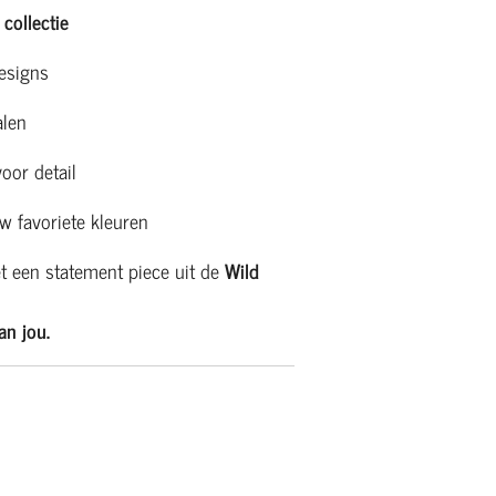
collectie
designs
alen
or detail
w favoriete kleuren
t een statement piece uit de
Wild
an jou.