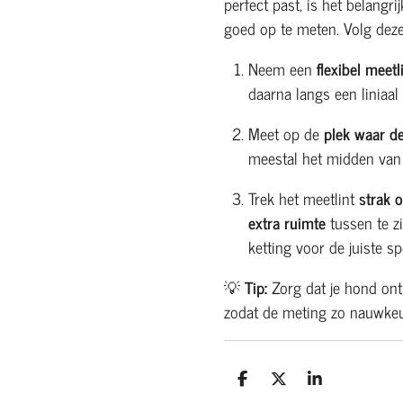
perfect past, is het belangr
goed op te meten. Volg dez
Neem een
flexibel meetl
daarna langs een liniaal 
Meet op de
plek waar d
meestal het midden van
Trek het meetlint
strak 
extra ruimte
tussen te zi
ketting voor de juiste sp
💡
Tip:
Zorg dat je hond ont
zodat de meting zo nauwkeur
D
D
S
e
e
h