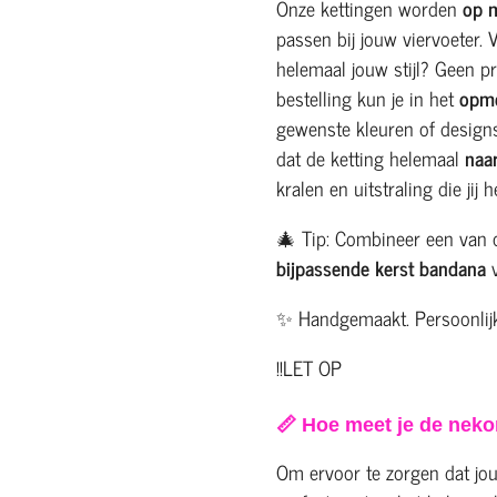
Onze kettingen worden
op 
passen bij jouw viervoeter. 
helemaal jouw stijl? Geen p
bestelling kun je in het
opme
gewenste kleuren of design
dat de ketting helemaal
naa
kralen en uitstraling die jij 
🎄 Tip: Combineer een van
bijpassende kerst bandana
v
✨ Handgemaakt. Persoonlijk.
!!LET OP
📏 Hoe meet je de nek
Om ervoor te zorgen dat j