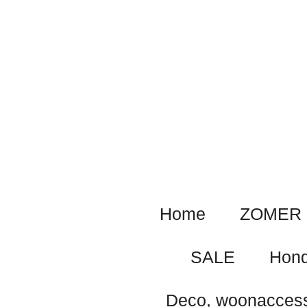
Ga
direct
naar
de
hoofdinhoud
Home
ZOMER 
SALE
Hond
Deco, woonaccess