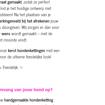
maat gemaakt
, zodat ze perfect
Vind je het huidige ontwerp niet
robleem! Na het plaatsen van je
rkingenveld bij het afrekenen
jouw
s doorgeven. Wij zorgen er dan voor
r wens
wordt gemaakt – met de
het mooiste vindt.
 onze
kerst hondenkettingen
met een
oor de ultieme feestelijke look!
 Feestelijk. ✨
omvang van jouw hond op?
ouw
handgemaakte hondenketting