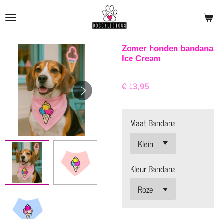
Ga
direct
naar
de
Zomer honden bandana
Ice Cream
hoofdinhoud
€ 13,95
Maat Bandana
Kleur Bandana