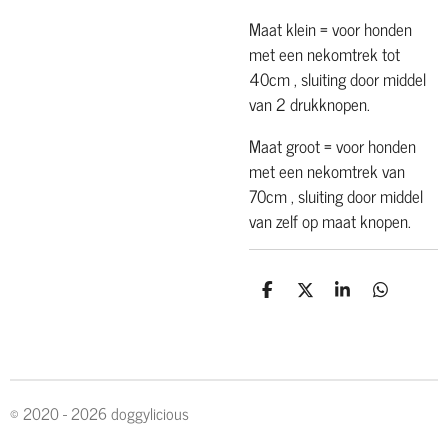
Maat klein = voor honden
met een nekomtrek tot
40cm , sluiting door middel
van 2 drukknopen.
Maat groot = voor honden
met een nekomtrek van
70cm , sluiting door middel
van zelf op maat knopen.
D
D
S
D
e
e
h
e
l
e
a
l
e
l
r
e
n
e
n
© 2020 - 2026 doggylicious