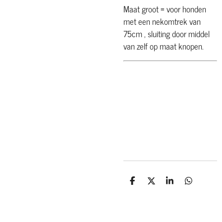
Maat groot = voor honden
met een nekomtrek van
75cm , sluiting door middel
van zelf op maat knopen.
Zoekwoorden (SEO):
hondenbandana big bro,
nieuwe puppy aankondiging,
hond grote broer, tweede
hond aankondigen,
hondenaccessoires puppy
komt erbij
D
D
S
D
e
e
h
e
l
e
a
l
e
l
r
e
n
e
n