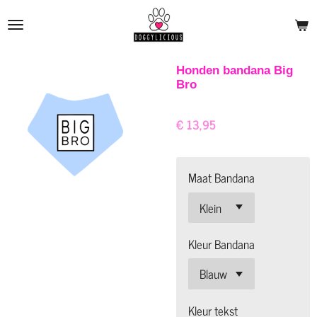
Ga
direct
naar
de
Honden bandana Big
Bro
hoofdinhoud
€ 13,95
Maat Bandana
Kleur Bandana
Kleur tekst