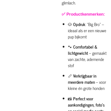
glimlach.
✅
Productkenmerken:
🐶
Opdruk
: “Big Bro” –
ideaal als er een nieuwe
pup bijkomt
🐾
Comfortabel &
lichtgewicht
– gemaakt
van zachte, ademende
stof
📏
Verkrijgbaar in
meerdere maten
– voor
kleine én grote honden
📸
Perfect voor
aankondigingen, foto's
en social media posts