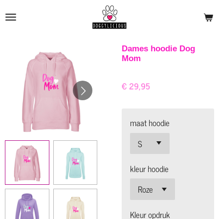
Ga
direct
naar
de
Dames hoodie Dog
Mom
hoofdinhoud
€ 29,95
maat hoodie
kleur hoodie
Kleur opdruk