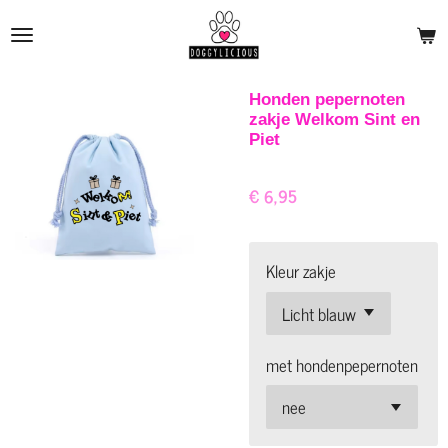
Ga
direct
naar
de
Honden pepernoten
zakje Welkom Sint en
hoofdinhoud
Piet
€ 6,95
Kleur zakje
met hondenpepernoten