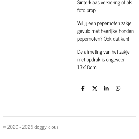
Sinterklaas versiering of als
foto prop!
Wil jij een pepernoten zakje
gevuld met heerlijke honden
pepernoten? Ook dat kan!
De afmeting van het zakje
met opdruk is ongeveer
13x18cm.
D
D
S
D
e
e
h
e
l
e
a
l
e
l
r
e
n
e
n
© 2020 - 2026 doggylicious