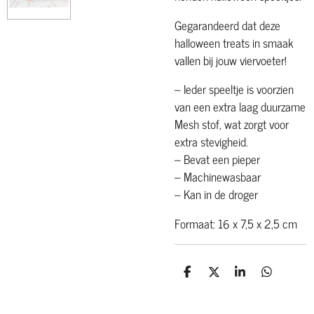
Gegarandeerd dat deze
halloween treats in smaak
vallen bij jouw viervoeter!
– Ieder speeltje is voorzien
van een extra laag duurzame
Mesh stof, wat zorgt voor
extra stevigheid.
– Bevat een pieper
– Machinewasbaar
– Kan in de droger
Formaat: 16 x 7,5 x 2,5 cm
D
D
S
D
e
e
h
e
l
e
a
l
e
l
r
e