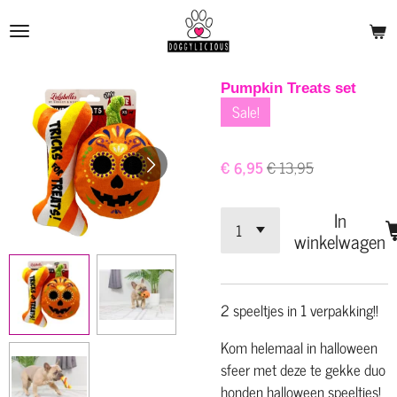
Ga
direct
naar
de
Pumpkin Treats set
hoofdinhoud
Sale!
€ 6,95
€ 13,95
In
winkelwagen
2 speeltjes in 1 verpakking!!
Kom helemaal in halloween
sfeer met deze te gekke duo
honden halloween speeltjes!