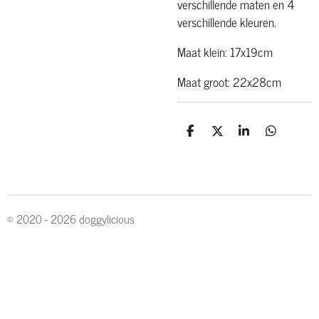
verschillende maten en 4
verschillende kleuren.
Maat klein: 17x19cm
Maat groot: 22x28cm
D
D
S
D
e
e
h
e
l
e
a
l
e
l
r
e
n
e
n
© 2020 - 2026 doggylicious