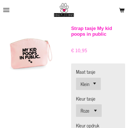
Ga
direct
naar
de
Strap tasje My kid
poops in public
hoofdinhoud
€ 10,95
Maat tasje
Kleur tasje
Kleur opdruk