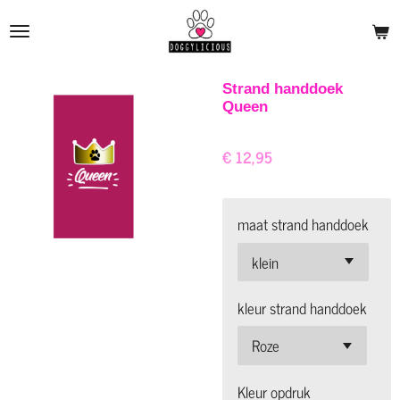
Ga
direct
naar
de
Strand handdoek
Queen
hoofdinhoud
€ 12,95
maat strand handdoek
kleur strand handdoek
Kleur opdruk