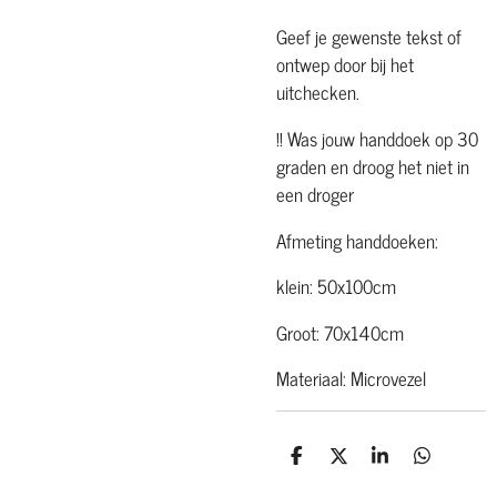
Geef je gewenste tekst of
ontwep door bij het
uitchecken.
!! Was jouw handdoek op 30
graden en droog het niet in
een droger
Afmeting handdoeken:
klein: 50x100cm
Groot: 70x140cm
Materiaal: Microvezel
D
D
S
D
e
e
h
e