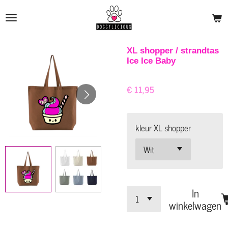
Ga
direct
naar
de
XL shopper / strandtas
Ice Ice Baby
hoofdinhoud
€ 11,95
kleur XL shopper
In
winkelwagen