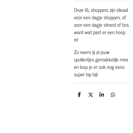
Onze XL shoppers zijn ideaal
voor een dagje shoppen, of
voor een dagje strand of bos
want wat past er een hoop
in!
Zo neem jij al jouw
spullentjes gemakkelijk mee
en loop je er ook nog eens
super hip bij!
D
D
S
D
e
e
h
e
l
e
a
l
e
l
r
e
n
e
n