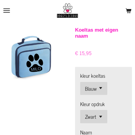
Ga
direct
naar
de
Koeltas met eigen
naam
hoofdinhoud
€ 15,95
kleur koeltas
Kleur opdruk
Naam