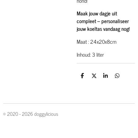
hond!
Maak jouw dagje uit
compleet – personaliseer
jouw koeltas vandaag nog!
Maat : 24x20x8cm
Inhoud: 3 liter
D
D
S
D
e
e
h
e
l
e
a
l
e
l
r
e
n
e
n
© 2020 - 2026 doggylicious