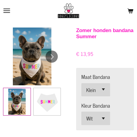
Ga
direct
naar
de
Zomer honden bandana
Summer
hoofdinhoud
€ 13,95
Maat Bandana
Kleur Bandana