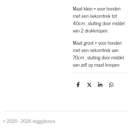
Maat klein = voor honden
met een nekomtrek tot
40cm , sluiting door middel
van 2 drukknopen.
Maat groot = voor honden
met een nekomtrek van
70cm , sluiting door middel
van zelf op maat knopen.
D
D
S
D
e
e
h
e
l
e
a
l
e
l
r
e
n
e
n
© 2020 - 2026 doggylicious