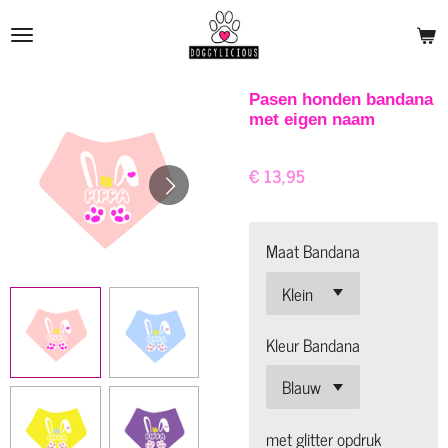
Ga
direct
naar
de
Pasen honden bandana
met eigen naam
hoofdinhoud
€ 13,95
Maat Bandana
Kleur Bandana
met glitter opdruk