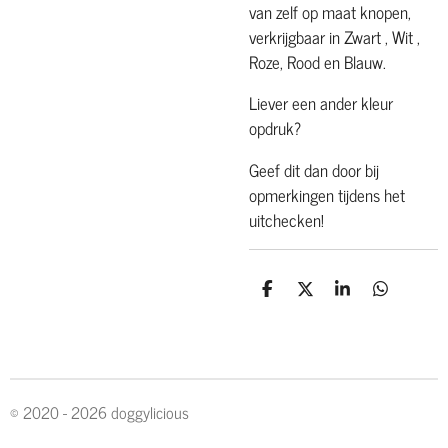
van zelf op maat knopen,
verkrijgbaar in Zwart , Wit ,
Roze, Rood en Blauw.
Liever een ander kleur
opdruk?
Geef dit dan door bij
opmerkingen tijdens het
uitchecken!
D
D
S
D
e
e
h
e
l
e
a
l
e
l
r
e
n
e
n
© 2020 - 2026 doggylicious