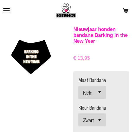
Ga
direct
naar
de
Nieuwjaar honden
bandana Barking in the
hoofdinhoud
New Year
€ 13,95
Maat Bandana
Kleur Bandana