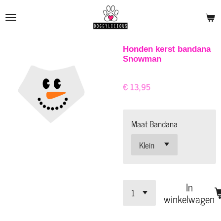
Ga
direct
naar
de
Honden kerst bandana
Snowman
hoofdinhoud
€ 13,95
Maat Bandana
In
winkelwagen