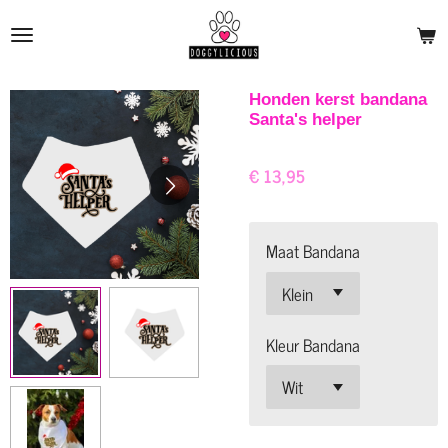
Ga
direct
naar
de
Honden kerst bandana
Santa's helper
hoofdinhoud
€ 13,95
Maat Bandana
Kleur Bandana