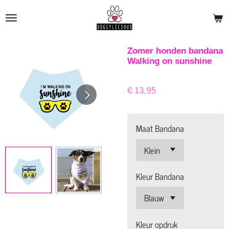
Ga
direct
naar
de
Zomer honden bandana
Walking on sunshine
hoofdinhoud
€ 13,95
Maat Bandana
Kleur Bandana
Kleur opdruk