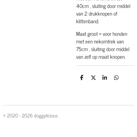
40cm , sluiting door middel
van 2 drukknopen of
klittenband.
Maat groot = voor honden
met een nekomtrek van
75cm , sluiting door middel
van zelf op maat knopen.
D
D
S
D
e
e
h
e
l
e
a
l
e
l
r
e
n
e
n
© 2020 - 2026 doggylicious