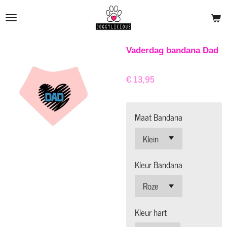
Ga
direct
naar
de
Vaderdag bandana Dad
hoofdinhoud
€ 13,95
Maat Bandana
Kleur Bandana
Kleur hart