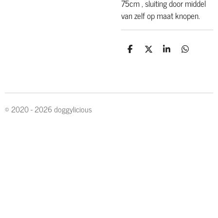
75cm , sluiting door middel
van zelf op maat knopen.
D
D
S
D
e
e
h
e
l
e
a
l
e
l
r
e
n
e
n
© 2020 - 2026 doggylicious