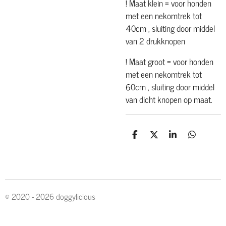
! Maat klein = voor honden
met een nekomtrek tot
40cm , sluiting door middel
van 2 drukknopen
! Maat groot = voor honden
met een nekomtrek tot
60cm , sluiting door middel
van dicht knopen op maat.
D
D
S
D
e
e
h
e
l
e
a
l
e
l
r
e
n
e
n
© 2020 - 2026 doggylicious