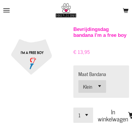
Ga
direct
naar
de
Bevrijdingsdag
bandana I'm a free boy
hoofdinhoud
€ 13,95
Maat Bandana
In
winkelwagen