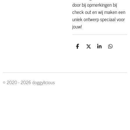
door bij opmerkingen bij
check out en wij maken een
uniek ontwerp speciaal voor
jouw!
D
D
S
D
e
e
h
e
l
e
a
l
e
l
r
e
n
e
n
© 2020 - 2026 doggylicious