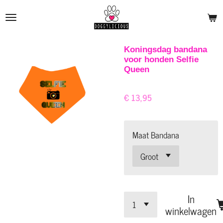
Ga
direct
naar
de
Koningsdag bandana
voor honden Selfie
hoofdinhoud
Queen
€ 13,95
Maat Bandana
In
winkelwagen