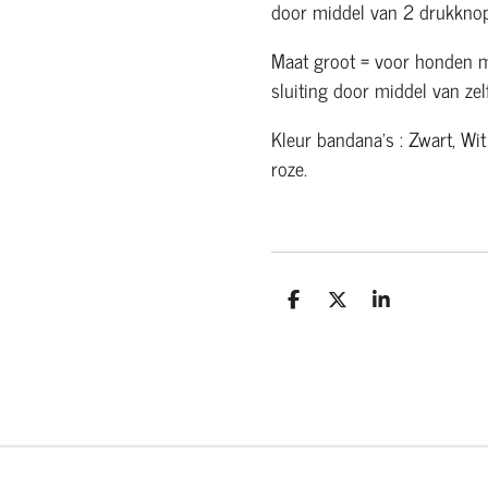
door middel van 2 drukknop
Maat groot = voor honden 
sluiting door middel van ze
Kleur bandana's : Zwart, Wit
roze.
D
D
S
e
e
h
l
e
a
e
l
r
n
e