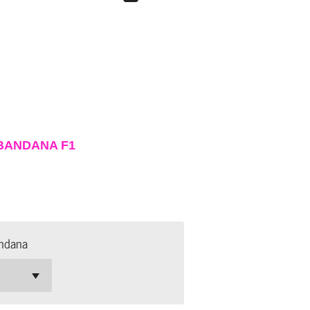
BANDANA F1
andana