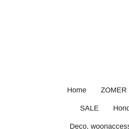
Ga
direct
naar
de
hoofdinhoud
Home
ZOMER 
SALE
Hond
Deco, woonaccess